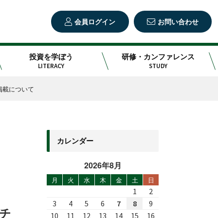
会員ログイン
お問い合わせ
投資を学ぼう
研修・カンファレンス
LITERACY
STUDY
掲載について
カレンダー
2026年8月
月
火
水
木
金
土
日
1
2
3
4
5
6
7
8
9
チ
10
11
12
13
14
15
16