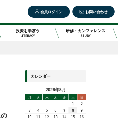
会員ログイン
お問い合わせ
投資を学ぼう
研修・カンファレンス
LITERACY
STUDY
カレンダー
2026年8月
月
火
水
木
金
土
日
1
2
3
4
5
6
7
8
9
氏の
10
11
12
13
14
15
16