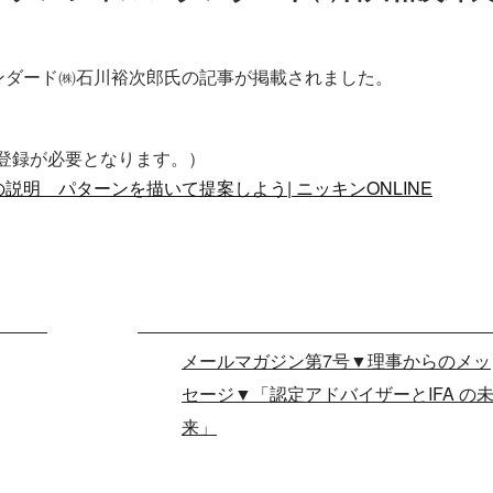
ンダード㈱石川裕次郎氏の記事が掲載されました。
会員登録が必要となります。）
の説明 パターンを描いて提案しよう| ニッキンONLINE
メールマガジン第7号▼理事からのメッ
セージ▼「認定アドバイザーとIFA の
来」