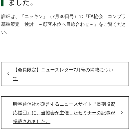
ました。
詳細は、『ニッキン』（
7
月
30
日号）の『
FA
協会 コンプラ
基準策定 検討 ～顧客本位へ目線合わせ～』をご覧くださ
い。
【会員限定】ニュースレター7月号の掲載につい
て
時事通信社が運営するニュースサイト『長期投資
応援団』に、当協会が主催したセミナーの記事が
掲載されました。